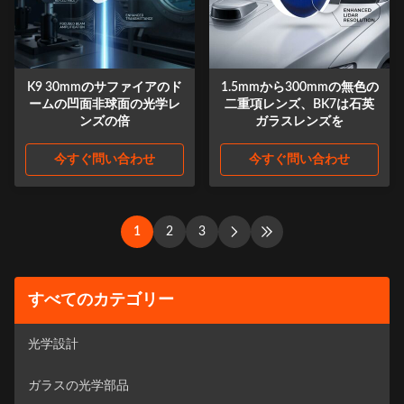
K9 30mmのサファイアのド
1.5mmから300mmの無色の
ームの凹面非球面の光学レ
二重項レンズ、BK7は石英
ンズの倍
ガラスレンズを
今すぐ問い合わせ
今すぐ問い合わせ
1
2
3
すべてのカテゴリー
光学設計
ガラスの光学部品